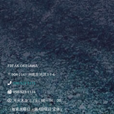
FREAK OKINAWA
〒904-2141 沖縄市池原3-1-6
098-923-1175
098-923-1176
月火木金土 / 9：00～16：00
（毎週水曜日・第4日曜日 定休）