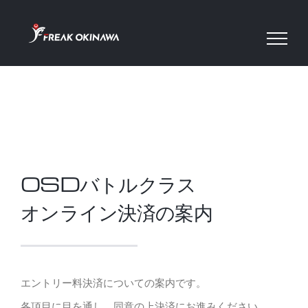
Skip
to
content
OSDバトルクラス
オンライン決済の案内
エントリー料決済についての案内です。
各項目に目を通し、同意の上決済にお進みください。