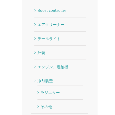
Boost controller
エアクリーナー
テールライト
外装
エンジン、過給機
冷却装置
ラジエター
その他