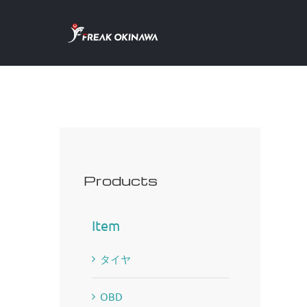
Skip
to
content
Products
Item
タイヤ
OBD