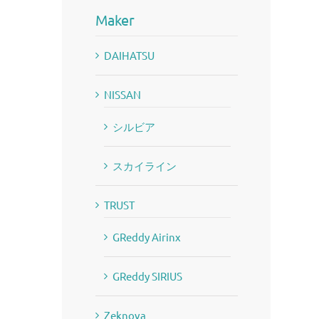
Maker
DAIHATSU
NISSAN
シルビア
スカイライン
TRUST
GReddy Airinx
GReddy SIRIUS
Zeknova