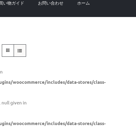
買い物ガイド
お問い合わせ
ホーム
in
gins/woocommerce/includes/data-stores/class-
 null given in
gins/woocommerce/includes/data-stores/class-