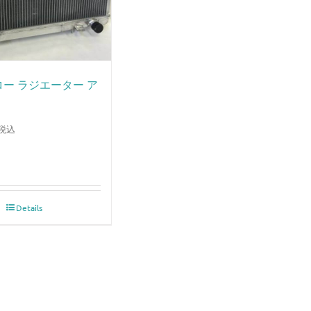
ー ラジエーター ア
税込
Details