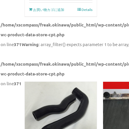
お買い物カゴに追加
Details
/home/xscompass/freak.okinawa/public_html/wp-content/plu
wc-product-data-store-cpt.php
on line
371
Warning
: array_filter() expects parameter 1 to be array,
/home/xscompass/freak.okinawa/public_html/wp-content/plu
wc-product-data-store-cpt.php
on line
371