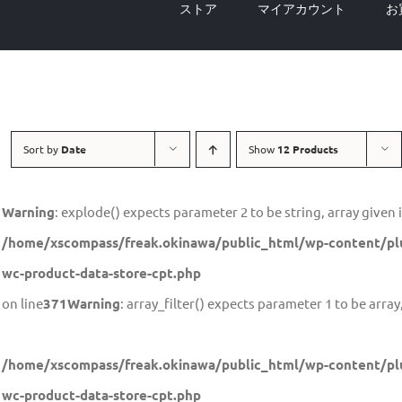
ストア
マイアカウント
お
Sort by
Date
Show
12 Products
Warning
: explode() expects parameter 2 to be string, array given 
/home/xscompass/freak.okinawa/public_html/wp-content/plu
wc-product-data-store-cpt.php
on line
371
Warning
: array_filter() expects parameter 1 to be array,
/home/xscompass/freak.okinawa/public_html/wp-content/plu
wc-product-data-store-cpt.php