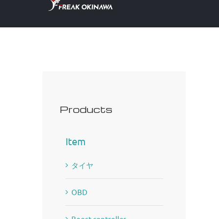
to
content
Products
Item
タイヤ
OBD
Boost controller