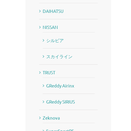
DAIHATSU
NISSAN
シルビア
スカイライン
TRUST
GReddy Airinx
GReddy SIRIUS
Zeknova
SuperSportRS