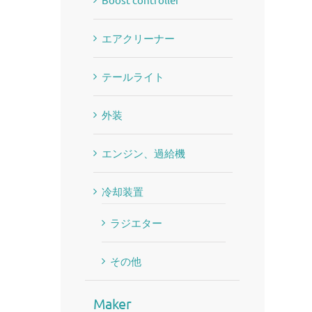
エアクリーナー
テールライト
外装
エンジン、過給機
冷却装置
ラジエター
その他
Maker