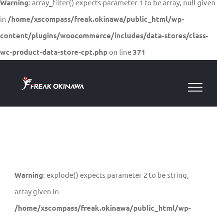
Warning
: array_filter() expects parameter 1 to be array, null given
in
/home/xscompass/freak.okinawa/public_html/wp-
content/plugins/woocommerce/includes/data-stores/class-
wc-product-data-store-cpt.php
on line
371
Skip
to
content
Warning
: explode() expects parameter 2 to be string,
array given in
/home/xscompass/freak.okinawa/public_html/wp-