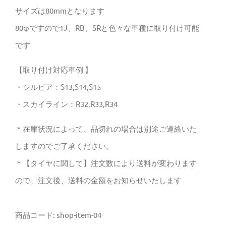
ロ
サイズは80mmとなります
ア
80φですので1J、RB、SRと色々な車種に取り付け可能
ダ
です
プ
タ
【取り付け対応車例 】
ー
・シルビア：S13,S14,S15
80φ/mm
・スカイライン：R32,R33,R34
ア
＊在庫状況によって、品切れの場合は別途ご連絡いた
ル
しますのでご了承ください。
ミ
＊【タイヤに関して】注文数により送料が変わります
製
ので、注文後、送料の金額をお知らせいたします
個
商品コード:
shop-item-04