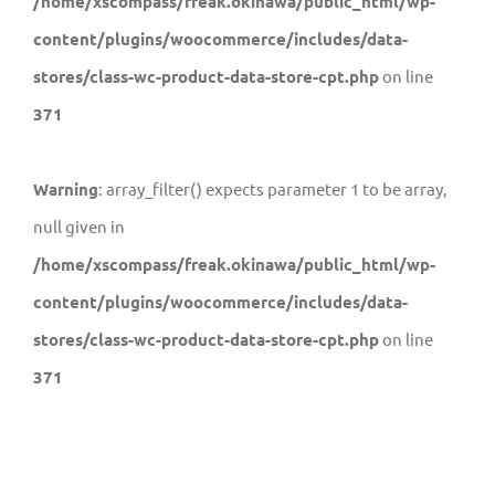
/home/xscompass/freak.okinawa/public_html/wp-
content/plugins/woocommerce/includes/data-
stores/class-wc-product-data-store-cpt.php
on line
371
Warning
: array_filter() expects parameter 1 to be array,
null given in
/home/xscompass/freak.okinawa/public_html/wp-
content/plugins/woocommerce/includes/data-
stores/class-wc-product-data-store-cpt.php
on line
371