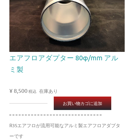
エアフロアダプター 80φ/mm アル
ミ製
¥
8,500
在庫あり
税込
お買い物カゴに追加
エ
ア
R35エアフロが流用可能なアルミ製エアフロアダプタ
フ
ーです