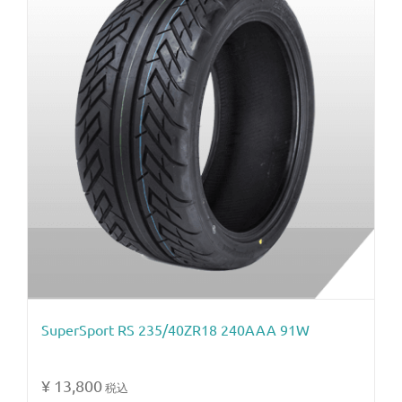
SuperSport RS 235/40ZR18 240AAA 91W
¥
13,800
税込