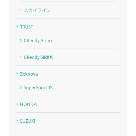
スカイライン
TRUST
GReddy Airinx
GReddy SIRIUS
Zeknova
SuperSportRS
HONDA
SUZUKI